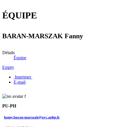
ÉQUIPE
BARAN-MARSZAK Fanny
Détails
Équipe
Empty
Imprimer
E-mail
PU-PH
fanny.baran-marszak@avc.aphp.fr